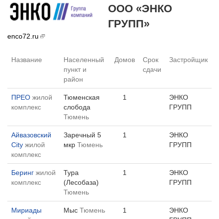
ООО «ЭНКО
ГРУПП»
enco72.ru
Название
Населенный
Домов
Срок
Застройщик
пункт и
сдачи
район
ПРЕО
жилой
Тюменская
1
ЭНКО
комплекс
слобода
ГРУПП
Тюмень
Айвазовский
Заречный 5
1
ЭНКО
City
жилой
мкр
Тюмень
ГРУПП
комплекс
Беринг
жилой
Тура
1
ЭНКО
комплекс
(Лесобаза)
ГРУПП
Тюмень
Мириады
Мыс
Тюмень
1
ЭНКО