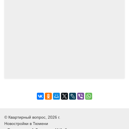
Группа компаний «Меридиан»
Меридиан Запад
Тюмень
,
Краснооктябрьская
ДОК
+7 3452 52-92-52
···
Подробнее
©
Квартирный вопрос
, 2026 г.
Новостройки в Тюмени