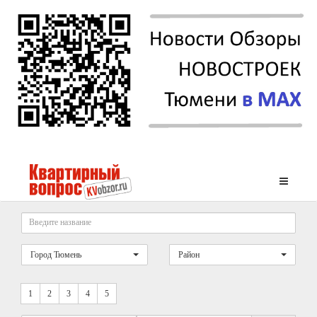
Город Тюмень
Район
1
2
3
4
5