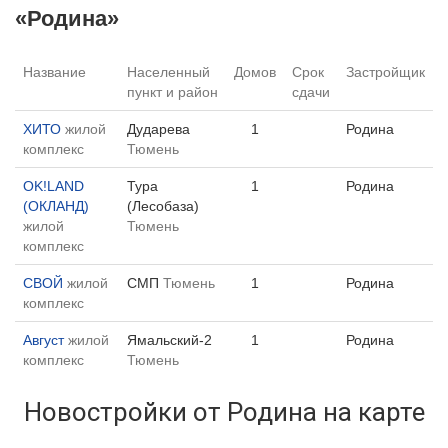
«Родина»
Название
Населенный
Домов
Срок
Застройщик
пункт и район
сдачи
ХИТО
жилой
Дударева
1
Родина
комплекс
Тюмень
OK!LAND
Тура
1
Родина
(ОКЛАНД)
(Лесобаза)
жилой
Тюмень
комплекс
СВОЙ
жилой
СМП
Тюмень
1
Родина
комплекс
Август
жилой
Ямальский-2
1
Родина
комплекс
Тюмень
Новостройки от Родина на карте