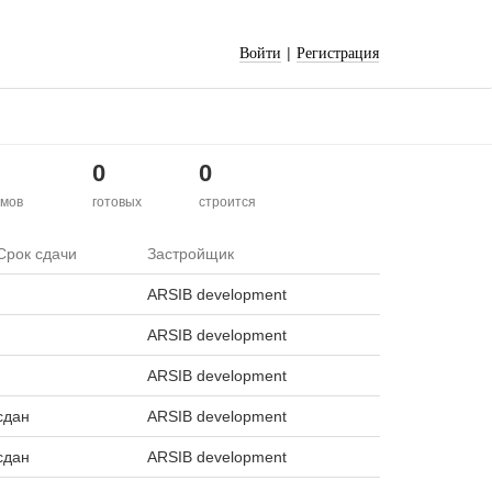
|
Войти
Регистрация
0
0
мов
готовых
строится
Срок сдачи
Застройщик
ARSIB development
ARSIB development
ARSIB development
сдан
ARSIB development
сдан
ARSIB development