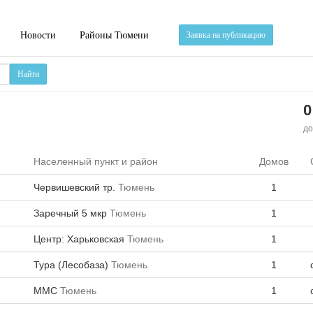
Новости
Районы Тюмени
Заявка на публикацию
Найти
0
до
Населенный пункт и район
Домов
Червишевский тр.
Тюмень
1
Заречный 5 мкр
Тюмень
1
Центр: Харьковская
Тюмень
1
Тура (Лесобаза)
Тюмень
1
ММС
Тюмень
1