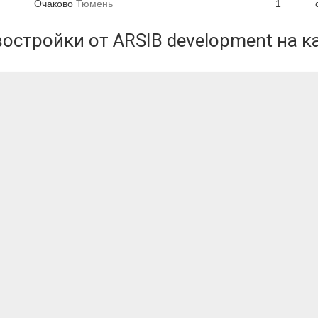
Очаково
Тюмень
1
остройки от ARSIB development на к