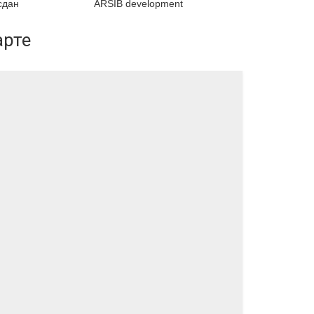
сдан
ARSIB development
арте