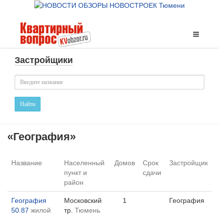
Застройщики
Найти
«География»
Название
Населенный
Домов
Срок
Застройщик
пункт и
сдачи
район
География
Московский
1
География
50.87
жилой
тр.
Тюмень