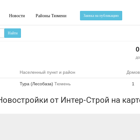
Новости
Районы Тюмени
Заявка на публикацию
Найти
0
до
Населенный пункт и район
Домов
Тура (Лесобаза)
Тюмень
1
Новостройки от Интер-Строй на карт