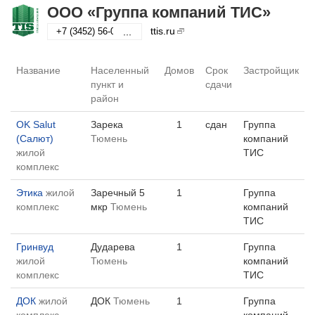
ООО «Группа компаний ТИС»
ttis.ru
+7 (3452) 56-04-11
···
Название
Населенный
Домов
Срок
Застройщик
пункт и
сдачи
район
OK Salut
Зарека
1
сдан
Группа
(Салют)
Тюмень
компаний
жилой
ТИС
комплекс
Этика
жилой
Заречный 5
1
Группа
комплекс
мкр
Тюмень
компаний
ТИС
Гринвуд
Дударева
1
Группа
жилой
Тюмень
компаний
комплекс
ТИС
ДОК
жилой
ДОК
Тюмень
1
Группа
комплекс
компаний