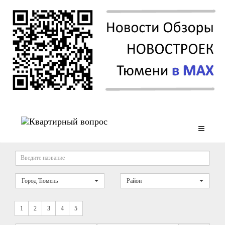
Город Тюмень
Район
1
2
3
4
5