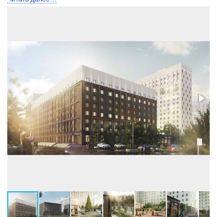
количество подъездов
10
Лифты
Пассажирские
Высота потолков, м
2,72-3,0
Застройщик
ООО СЗ ПСК ДОМ
Бренд
ПСК Дом девелопмент
Телефон консультанта