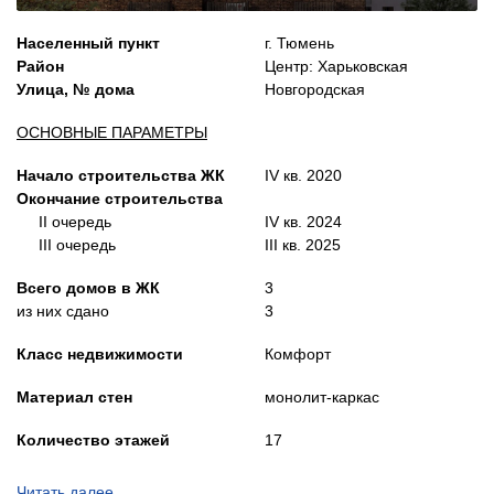
Населенный пункт
г. Тюмень
Район
Центр: Харьковская
Улица, № дома
Новгородская
ОСНОВНЫЕ ПАРАМЕТРЫ
Начало строительства ЖК
IV кв. 2020
Окончание строительства
II очередь
IV кв. 2024
III очередь
III кв. 2025
Всего домов в ЖК
3
из них сдано
3
Класс недвижимости
Комфорт
Материал стен
монолит-каркас
Количество этажей
17
Количество квартир в доме
553
Читать далее…