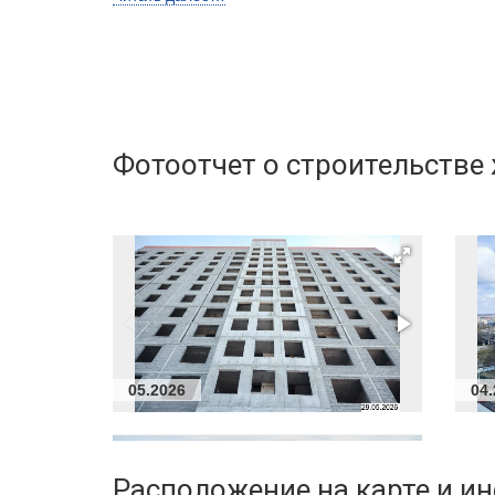
Высота потолков, м
2,72
Застройщик:
ООО СЗ ТОЛК. УРАЛ
(ГК ТОЛК)
Телефон консультанта
Фотоотчет о строительств
05.2026
04
Расположение
на карте и и