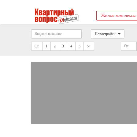
Жилые комплексы
Новостройки
Ст.
1
2
3
4
5
5+