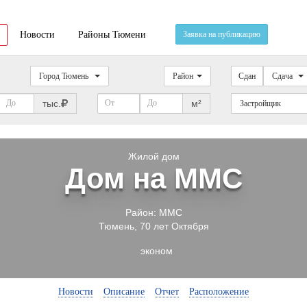
Новости
Районы Тюмени
Заявка на публикацию
Город Тюмень
Район
Сдан
Сдача
тыс.
м²
Застройщик
Жилой дом
Дом на ММС
Район:
ММС
Тюмень
,
70 лет Октября
эконом
Новости
Описание
Отчет
Расположение