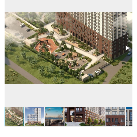
Высота потолков, м
2,72-6,6
Застройщик:
ООО СЗ Творчество на Мельникайте
(Творчество)
Телефон консультанта