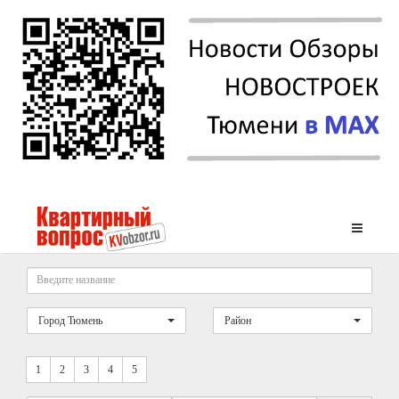
Город Тюмень
Район
1
2
3
4
5