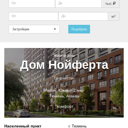
тыс.
м²
Застройщик
Подобрать
Жилой дом
Дом Нойферта
Творчество
Район:
Южный 2 мкр
Тюмень
,
Агеева
комфорт
Населенный пункт
г. Тюмень