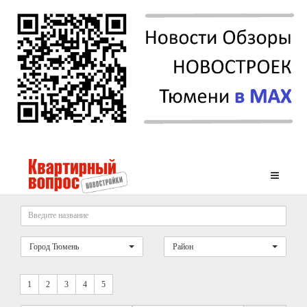
Город Тюмень
Район
1
2
3
4
5