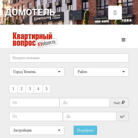
ДОМОТЕЛЬ
Город Тюмень
Район
1
2
3
4
5
тыс.
м²
Застройщик
Подобрать