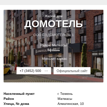
Жилой дом
ДОМОТЕЛЬ
ООО СЗ ДОМОТЕЛЬ № 1
Район:
Матмасы
Тюмень
Монолит-каркас
+7 (3452) 500-003
···
Официальный сайт
Населенный пункт
г. Тюмень
Район
Матмасы
Улица, № дома
Алматинская, 10