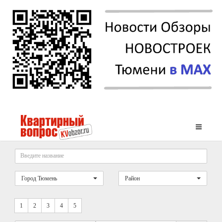
Город Тюмень
Район
1
2
3
4
5