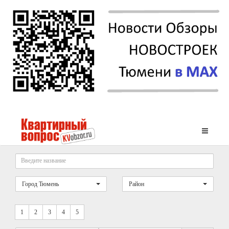
Город Тюмень
Район
1
2
3
4
5