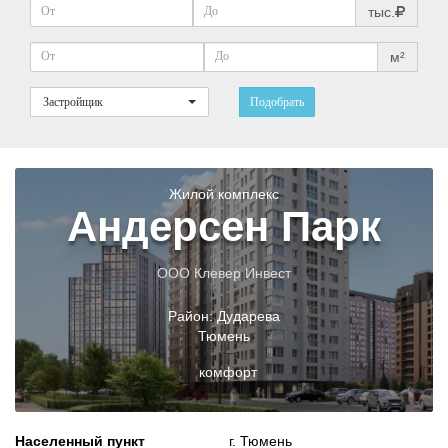
тыс.
м²
Застройщик
Подобрать
Жилой комплекс
Андерсен Парк
ООО Клевер Инвест
Район:
Дударева
Тюмень
комфорт
Населенный пункт
г. Тюмень