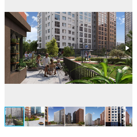
квартир / подъездов в доме
447 / 5
Лифты
Пассажирские
Высота потолков, м
2,6-3,05
Застройщик
ООО СЗ КЛЕВЕР ИНВЕСТ
Бренд
4D
Телефон консультанта