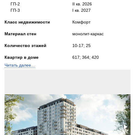
ГП-2
II кв. 2026
ГП-3
I кв. 2027
Класс недвижимости
Комфорт
Материал стен
монолит-каркас
Количество этажей
10-17; 25
Квартир в доме
617; 364; 420
количество подъездов
10; 8; 8
Читать далее…
Лифты
Грузопассажирские
Высота потолков, м
2,6-4,0
Застройщик:
ООО КВАРТАЛ РЕСПУБЛИКИ 205. ТЮМЕНЬ
(Брусника)
Телефон консультанта