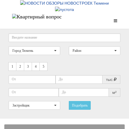
Город Тюмень
Район
1
2
3
4
5
тыс.
м²
Застройщик
Подобрать