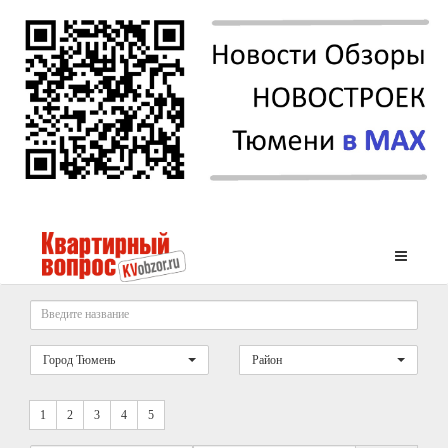
Город Тюмень
Район
1
2
3
4
5