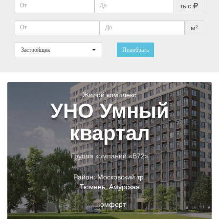
тыс.
м²
Застройщик
Подобрать
Жилой комплекс
УНО Умный
квартал
Группа компаний «В72»
Район:
Московский тр.
Тюмень
,
Амурская
комфорт