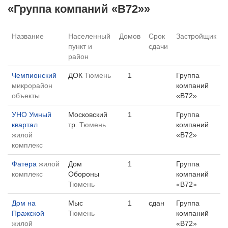
«Группа компаний «В72»»
Название
Населенный
Домов
Срок
Застройщик
пункт и
сдачи
район
Чемпионский
ДОК
Тюмень
1
Группа
микрорайон
компаний
объекты
«В72»
УНО Умный
Московский
1
Группа
квартал
тр.
Тюмень
компаний
жилой
«В72»
комплекс
Фатера
жилой
Дом
1
Группа
комплекс
Обороны
компаний
Тюмень
«В72»
Дом на
Мыс
1
сдан
Группа
Пражской
Тюмень
компаний
жилой
«В72»