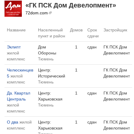
«ГК ПСК Дом Девелопмент»
72dom.com
Название
Населенный
Домов
Срок
Застройщик
пункт и район
сдачи
Эклипт
Дом
1
сдан
ГК ПСК Дом
жилой
Обороны
Девелопмент
комплекс
Тюмень
Челюскинцев
Центр:
1
ГК ПСК Дом
5
жилой
Исторический
Девелопмент
комплекс
Тюмень
Да. Квартал
Центр:
1
сдан
ГК ПСК Дом
Централь
Харьковская
Девелопмент
жилой
Тюмень
комплекс
О два
жилой
Центр:
1
сдан
ГК ПСК Дом
комплекс
Харьковская
Девелопмент
Тюмень