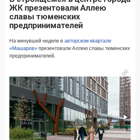
Продвижение
Поздравляем
ЖК презентовали Аллею
Ещё
славы тюменских
предпринимателей
На минувшей неделе в
авторском квартале
«Машаров»
презентовали Аллею славы тюменских
предпринимателей.