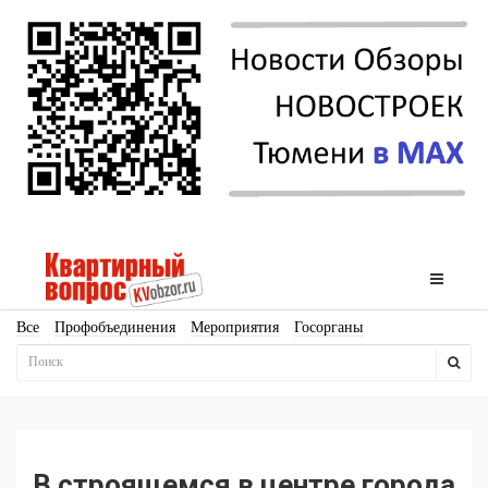
Все
Профобъединения
Мероприятия
Госорганы
Новостройки
Ипотека
Аналитика
Мнение
Рейтинг
Законодательство
Госпрограммы
Кадры
Инфраструктура
Благоустройство
Архитектура
Стройматериалы
Соцкультбыт
КРТ
ЖКХ
Земля
ИЖС
Торги
Бизнес-квадраты
Аренда
В строящемся в центре города