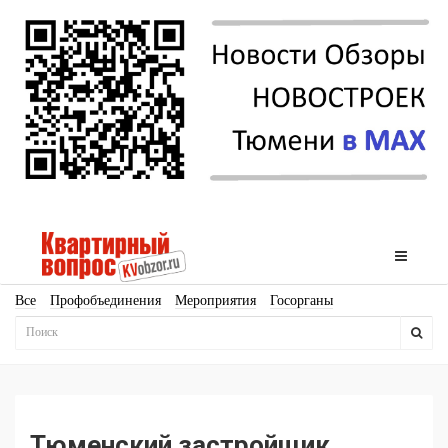
Все
Профобъединения
Мероприятия
Госорганы
Новостройки
Ипотека
Аналитика
Мнение
Рейтинг
Законодательство
Госпрограммы
Кадры
Инфраструктура
Благоустройство
Архитектура
Стройматериалы
Соцкультбыт
КРТ
ЖКХ
Земля
ИЖС
Торги
Бизнес-квадраты
Аренда
Тюменский застройщик