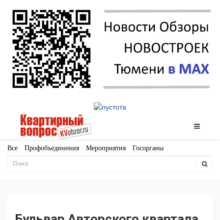
Все
Профобъединения
Мероприятия
Госорганы
Новостройки
Ипотека
Аналитика
Мнение
Рейтинг
Законодательство
Госпрограммы
Кадры
Инфраструктура
Благоустройство
Архитектура
Стройматериалы
Соцкультбыт
КРТ
ЖКХ
Земля
ИЖС
Торги
Бизнес-квадраты
Аренда
Бульвар Авторского квартала