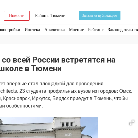
Новости
Районы Тюмени
Заявка на публикацию
овостройки
Ипотека
Аналитика
Мнение
Рейтинг
Законодательст
ра
Стройматериалы
Соцкультбыт
КРТ
ЖКХ
Земля
ИЖС
Торги
со всей России встретятся на
 школе в Тюмени
ет впервые стал площадкой для проведения
hitects. 23 студента профильных вузов из городов: Омск,
, Красноярск, Иркутск, Бердск приедут в Тюмень, чтобы
ми особенностями.