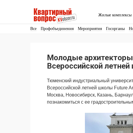
Жилые комплексы
Все
Профобъединения
Мероприятия
Госорганы
Н
Кадры
Инфраструктура
Благоустройство
Архитекту
Аренда
Продвижение
Поздравляем
Молодые архитекторы 
Ещё
Всероссийской летней
Тюменский индустриальный университ
Всероссийской летней школы Future Arc
Москва, Новосибирск, Казань, Барнаул
познакомиться с ее градостроительны