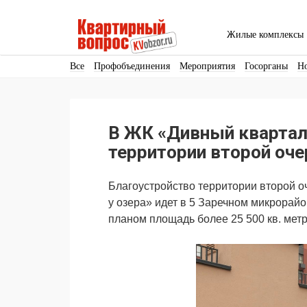
Жилые комплексы
Все
Профобъединения
Мероприятия
Госорганы
Н
Кадры
Инфраструктура
Благоустройство
Архитекту
Аренда
Продвижение
Поздравляем
В ЖК «Дивный квартал 
Ещё
территории второй оче
Благоустройство территории второй о
у озера» идет в 5 Заречном микрорайо
планом площадь более 25 500 кв. мет