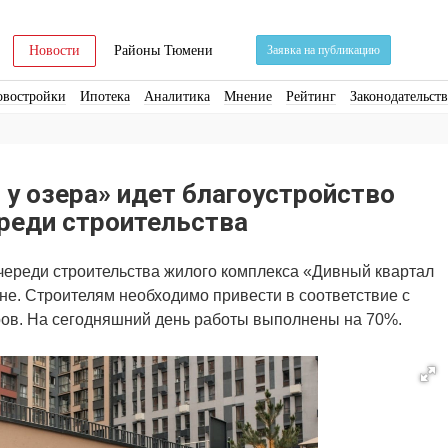
Новости
Районы Тюмени
Заявка на публикацию
овостройки
Ипотека
Аналитика
Мнение
Рейтинг
Законодательст
ра
Стройматериалы
Соцкультбыт
КРТ
ЖКХ
Земля
ИЖС
Торги
у озера» идет благоустройство
реди строительства
череди строительства жилого комплекса «Дивный квартал
не. Строителям необходимо привести в соответствие с
ров. На сегодняшний день работы выполнены на 70%.